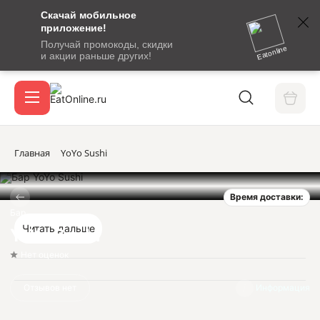
Скачай мобильное
номер
приложение!
SMS-
Получай промокоды, скидки
сообщение
Eatonline
и акции раньше других!
с
Акции
кодом
подтверждения
О сервисе
Главная
YoYo Sushi
Время доставки:
Откры
Вход / регистрация
Бар
Читать дальше
YoYo Sushi
Нет оценок
Отзывов нет
Информация