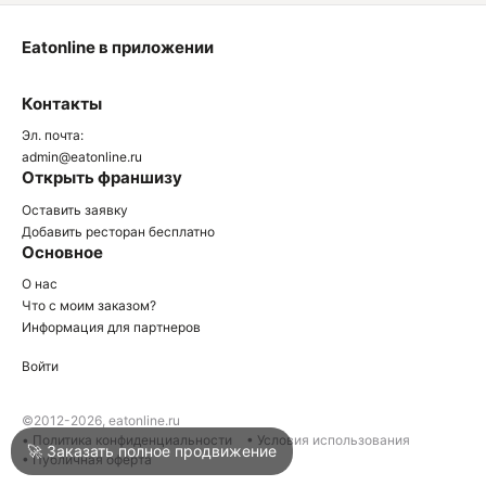
Eatonline в приложении
О
Контакты
О
Эл. почта:
admin@eatonline.ru
Открыть франшизу
Оставить заявку
Добавить ресторан бесплатно
Основное
Войти
О нас
Что с моим заказом?
Информация для партнеров
Город
Нижний Тагил
Войти
Написать в техподдержку
©2012-2026, eatonline.ru
• Политика конфиденциальности
• Условия использования
🚀 Заказать полное продвижение
• Публичная оферта